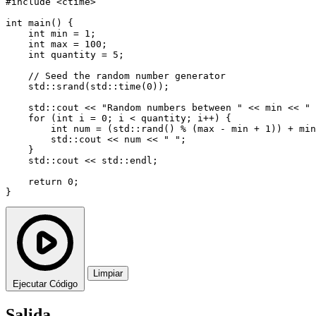
#include <ctime>

int main() {

    int min = 1;

    int max = 100;

    int quantity = 5;

    // Seed the random number generator

    std::srand(std::time(0));

    std::cout << "Random numbers between " << min << " 
    for (int i = 0; i < quantity; i++) {

        int num = (std::rand() % (max - min + 1)) + min
        std::cout << num << " ";

    }

    std::cout << std::endl;

    return 0;

}
Limpiar
Ejecutar Código
Salida