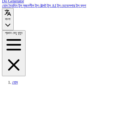
Do Generator
হোম
দৈনন্দিন টুল
সৃজনশীল টুল
টেক্সট টুল
AI টুল
ডেভেলপার টুল
ব্লগ
বাংলা
প্রধান মেনু খুলুন
হোম