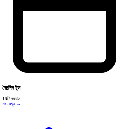
দৈনন্দিন টুল
16টি সরঞ্জাম
সব দেখুন →