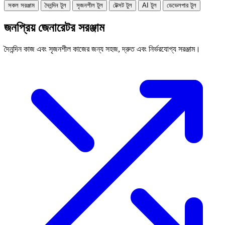
সকল সরঞ্জাম
দৈনন্দিন টুল
সৃজনশীল টুল
টেক্সট টুল
AI টুল
ডেভেলপার টুল
জনপ্রিয় জেনারেটর সরঞ্জাম
দৈনন্দিন কাজ এবং সৃজনশীল কাজের জন্য সহজ, দ্রুত এবং নির্ভরযোগ্য সরঞ্জাম।