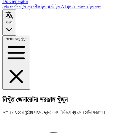
Do Generator
হোম
দৈনন্দিন টুল
সৃজনশীল টুল
টেক্সট টুল
AI টুল
ডেভেলপার টুল
ব্লগ
বাংলা
প্রধান মেনু খুলুন
নিখুঁত জেনারেটর সরঞ্জাম খুঁজুন
আপনার হাতের মুঠোয় সহজ, দ্রুত এবং নির্ভরযোগ্য জেনারেটর সরঞ্জাম।