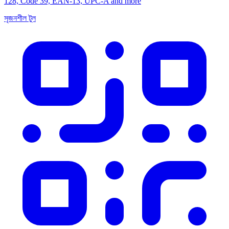
128, Code 39, EAN-13, UPC-A and more
সৃজনশীল টুল