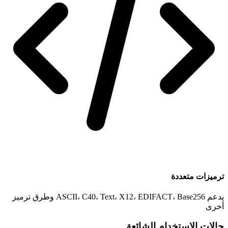
ترميزات متعددة
يدعم ASCII، C40، Text، X12، EDIFACT، Base256 وطرق ترميز
أخرى
حالات الاستخدام الشائعة