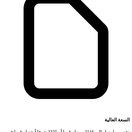
السعة العالية
تخزين ما يصل إلى 3116 رمزا رقميا أو 2335 حرفا أبجديا رقميا في