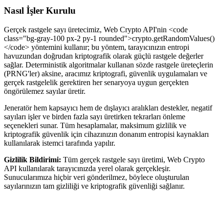
Nasıl İşler Kurulu
Gerçek rastgele sayı üretecimiz, Web Crypto API'nin <code
class="bg-gray-100 px-2 py-1 rounded">crypto.getRandomValues()
</code> yöntemini kullanır; bu yöntem, tarayıcınızın entropi
havuzundan doğrudan kriptografik olarak güçlü rastgele değerler
sağlar. Deterministik algoritmalar kullanan sözde rastgele üreteçlerin
(PRNG'ler) aksine, aracımız kriptografi, güvenlik uygulamaları ve
gerçek rastgelelik gerektiren her senaryoya uygun gerçekten
öngörülemez sayılar üretir.
Jeneratör hem kapsayıcı hem de dışlayıcı aralıkları destekler, negatif
sayıları işler ve birden fazla sayı üretirken tekrarları önleme
seçenekleri sunar. Tüm hesaplamalar, maksimum gizlilik ve
kriptografik güvenlik için cihazınızın donanım entropisi kaynakları
kullanılarak istemci tarafında yapılır.
Gizlilik Bildirimi:
Tüm gerçek rastgele sayı üretimi, Web Crypto
API kullanılarak tarayıcınızda yerel olarak gerçekleşir.
Sunucularımıza hiçbir veri gönderilmez, böylece oluşturulan
sayılarınızın tam gizliliği ve kriptografik güvenliği sağlanır.