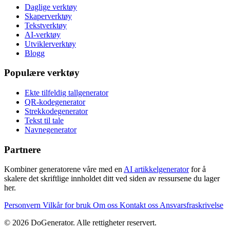
Daglige verktøy
Skaperverktøy
Tekstverktøy
AI-verktøy
Utviklerverktøy
Blogg
Populære verktøy
Ekte tilfeldig tallgenerator
QR-kodegenerator
Strekkodegenerator
Tekst til tale
Navnegenerator
Partnere
Kombiner generatorene våre med en
AI artikkelgenerator
for å
skalere det skriftlige innholdet ditt ved siden av ressursene du lager
her.
Personvern
Vilkår for bruk
Om oss
Kontakt oss
Ansvarsfraskrivelse
© 2026 DoGenerator. Alle rettigheter reservert.